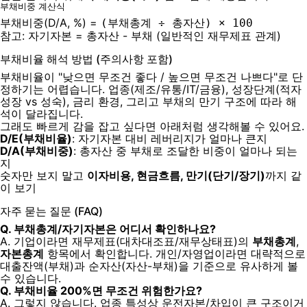
부채비중 계산식
부채비중(D/A, %) =
(부채총계 ÷ 총자산) × 100
참고: 자기자본 = 총자산 - 부채 (일반적인 재무제표 관계)
부채비율 해석 방법 (주의사항 포함)
부채비율이 "낮으면 무조건 좋다 / 높으면 무조건 나쁘다"로 단
정하기는 어렵습니다. 업종(제조/유통/IT/금융), 성장단계(적자
성장 vs 성숙), 금리 환경, 그리고 부채의 만기 구조에 따라 해
석이 달라집니다.
그래도 빠르게 감을 잡고 싶다면 아래처럼 생각해볼 수 있어요.
D/E(부채비율)
: 자기자본 대비 레버리지가 얼마나 큰지
D/A(부채비중)
: 총자산 중 부채로 조달한 비중이 얼마나 되는
지
숫자만 보지 말고
이자비용, 현금흐름, 만기(단기/장기)
까지 같
이 보기
자주 묻는 질문 (FAQ)
Q. 부채총계/자기자본은 어디서 확인하나요?
A. 기업이라면 재무제표(대차대조표/재무상태표)의
부채총계
,
자본총계
항목에서 확인합니다. 개인/자영업이라면 대략적으로
대출잔액(부채)과 순자산(자산-부채)을 기준으로 유사하게 볼
수 있습니다.
Q. 부채비율 200%면 무조건 위험한가요?
A. 그렇지 않습니다. 업종 특성상 운전자본/차입이 큰 구조이거