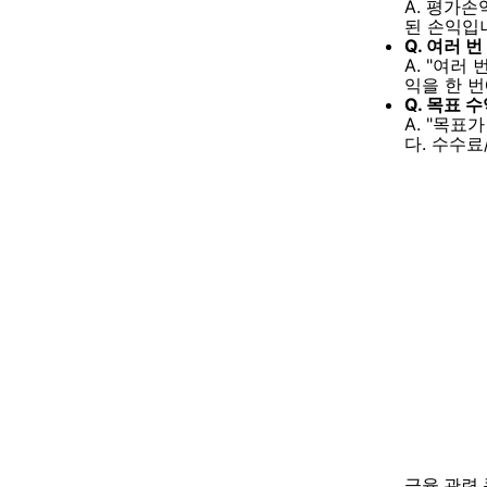
A. 평가손
된 손익입
Q. 여러 
A. "여러
익을 한 번
Q. 목표 
A. "목표
다. 수수료
금융
관련