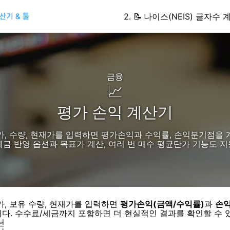
2
.
📝
나이스(NEIS) 글자수 
금융
📈
평가 손익 계산기
가, 수량, 현재가를 입력하면 평가손익과 수익률, 손익분기점을 
금 반영 옵션과 목표가 계산, 여러 번 매수 평균단가 기능도 지
가, 보유 수량, 현재가를 입력하면
평가손익(금액/수익률)
과
손
다. 수수료/세금까지 포함하면 더 현실적인 결과를 확인할 수 
션