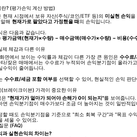
란? (평가손익 계산 방법)
은 현재 시점에서 보유 자산(주식/코인/ETF 등)의
미실현 손익
을
히 말해
현재가로 팔았다고 가정했을 때
의 손익입니다.
식은 다음과 같습니다.
= 평가금액(현재가×수량) − 매수금액(매수가×수량) − 비용(수
실제 체감과 다른 이유
 화면에서 보이는 수익률과 체감이 다른 가장 큰 원인은
수수료
 단타/잦은 매매에서는 수수료가 누적되어 손익분기점이 올라가고,
실수익이 줄어듭니다.
는
수수료/세금 포함 여부
를 선택할 수 있어, 현실적인 손익 판
(브레이크이븐) 가격이 중요한 이유
점은
"현재가가 얼마가 되어야 손해가 0이 되는지"
를 보여줍니다.
하면 손익분기점이 매수가보다 조금 더 높아지는 것이 일반적입
정할 때도 손익분기점을 기준으로 "최소 회복 구간"과 "목표 수익
 세울 수 있어요.
문 (FAQ)
손익과 실현손익의 차이는?