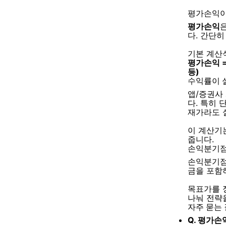
평가손익이
평가손익
다. 간단
기본 계산
평가손익 
등)
수익률이 
앱/증권사
다. 특히
재가라도 
이 계산기
줍니다.
손익분기점
손익분기
금을 포함
목표가를 
나눠 전략을
자주 묻는 질
Q. 평가