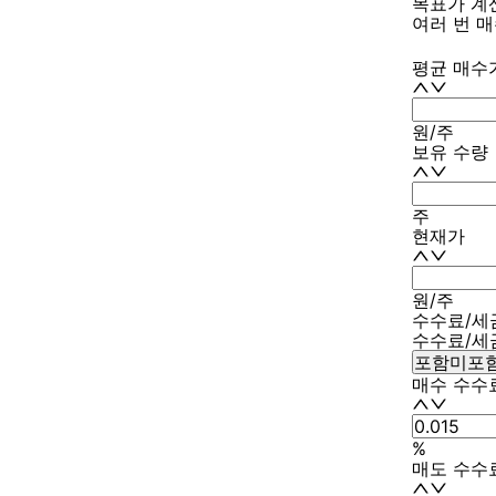
목표가 계
여러 번 
평균 매수
원/주
보유 수량
주
현재가
원/주
수수료/세
수수료/세
포함
미포
매수 수수
%
매도 수수