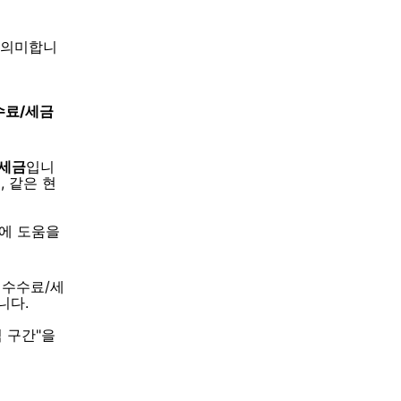
 의미합니
수료/세금
/세금
입니
 같은 현
단에 도움을
 수수료/세
니다.
 구간"을