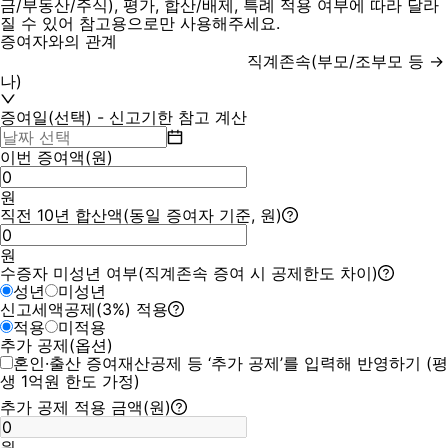
금/부동산/주식), 평가, 합산/배제, 특례 적용 여부에 따라 달라
질 수 있어 참고용으로만 사용해주세요.
증여자와의 관계
직계존속(부모/조부모 등 →
나)
증여일(선택) - 신고기한 참고 계산
이번 증여액(원)
원
직전 10년 합산액(동일 증여자 기준, 원)
원
수증자 미성년 여부(직계존속 증여 시 공제한도 차이)
성년
미성년
신고세액공제(3%) 적용
적용
미적용
추가 공제(옵션)
혼인·출산 증여재산공제 등 ‘추가 공제’를 입력해 반영하기 (평
생 1억원 한도 가정)
추가 공제 적용 금액(원)
원