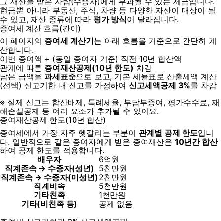
그 재산을 받은 사람(수증자)에게 부과될 수 있는 세금입니다.
현금뿐 아니라 부동산, 주식, 차량 등 다양한 자산이 대상이 될
수 있고, 재산 종류에 따라
평가 방식
이 달라집니다.
증여세 계산 흐름(간이)
이 페이지의
증여세 계산기
는 아래 흐름을 기준으로 간단히 계
산합니다.
이번 증여액 + (동일 증여자 기준) 직전 10년 합산액
관계에 따른
증여재산공제(10년 한도)
차감
남은 금액을
과세표준
으로 보고, 기본 세율표로 산출세액 계산
(선택) 신고기한 내 신고를 가정하여
신고세액공제 3%
를 차감
※ 실제 신고는 합산배제, 특례세율, 부담부증여, 평가수수료, 재
해손실공제 등 여러 요소가 추가될 수 있어요.
증여재산공제 한도(10년 합산)
증여세에서 가장 자주 헷갈리는 부분이
관계별 공제 한도
입니
다. 일반적으로 같은 증여자에게 받은 증여재산은
10년간 합산
하여 공제 한도를 적용합니다.
배우자
6억원
직계존속 → 수증자(성년)
5천만원
직계존속 → 수증자(미성년)
2천만원
직계비속
5천만원
기타친족
1천만원
기타(비친족 등)
공제 없음