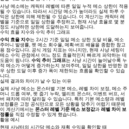
사냥 메소에는 캐릭터 레벨에 따른 일일 누적 메소 상한이 적용
될 수 있습니다. 따라서 시간당 메소가 높더라도 실제 하루 수
익은 상한에 의해 제한될 수 있습니다. 이 계산기는 캐릭터 레
벨을 기준으로 일일 상한을 추정하고, 현재 사냥 효율로 몇 분
정도 사냥하면 상한에 도달하는지 보여줍니다.
수익 효율 지수와 수익 추이 그래프
수익 효율 지수
는 2시간 기준 일일 메소 상한 도달 비율, 메소
주머니 발생률, 펫 메소 회수율, 메획·버프 배율을 종합한 참고
용 점수입니다. 공식 게임 지표는 아니지만, 현재 사냥 세팅이
메소 수익 관점에서 어느 정도 효율적인지 빠르게 파악하는 데
도움이 됩니다.
수익 추이 그래프
는 사냥 시간이 늘어날수록 누
적 메소가 어떻게 증가하는지 보여주며, 일일 상한을 반영한 경
우 상한 도달 이후 증가 폭이 제한되는 흐름을 확인할 수 있습
니다.
실제 결과와 차이가 날 수 있는 이유
실제 사냥 메소는 몬스터별 기본 메소, 레벨 차이 보정, 메소 주
머니 드롭 여부, 펫 줍기 누락, 엘리트 몬스터, 이벤트 버프, 서
버 패치에 따라 달라질 수 있습니다. 특히 기본 메소량과 레벨
보정률은 고정 공식만으로 모든 상황을 맞추기 어렵기 때문에
이 계산기에서는
몬스터 레벨 기준 메소 보정값
과
레벨 차이 보
정률
을 직접 수정할 수 있게 했습니다.
활용 예시
현재 사냥터의 시간당 메소와 재획 수익을 확인할 때