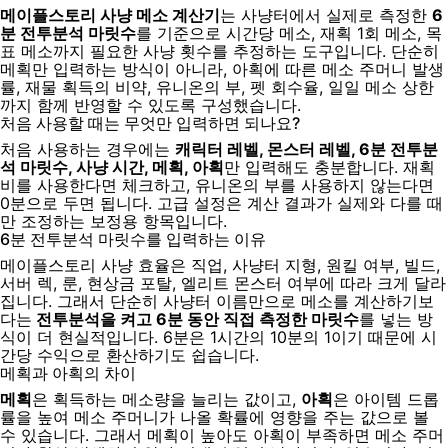
메이플스토리 사냥 메소 계산기
는 사냥터에서 실제로 측정한
6
분 전투분석 마릿수
를 기준으로 시간당 메소, 재획 1회 메소, 목
표 메소까지 필요한 사냥 횟수를 추정하는 도구입니다. 단순히
메획만 입력하는 방식이 아니라, 아획에 따른 메소 주머니 발생
률, 재물 획득의 비약, 유니온의 부, 펫 회수율, 일일 메소 상한
까지 함께 반영할 수 있도록 구성했습니다.
처음 사용할 때는 무엇만 입력하면 되나요?
처음 사용하는 경우에는
캐릭터 레벨, 몬스터 레벨, 6분 전투분
석 마릿수, 사냥 시간, 메획, 아획
만 입력해도 충분합니다. 재획
비를 사용한다면 체크하고, 유니온의 부를 사용하지 않는다면
0분으로 두면 됩니다. 고급 설정은 계산 결과가 실제와 다를 때
만 조정하는 보정용 항목입니다.
6분 전투분석 마릿수를 입력하는 이유
메이플스토리 사냥 효율은 직업, 사냥터 지형, 원킬 여부, 빌드,
서버 렉, 룬, 현상금 포탈, 엘리트 몬스터 여부에 따라 크게 달라
집니다. 그래서 단순히 사냥터 이름만으로 메소를 계산하기보
다는
전투분석을 켜고 6분 동안 직접 측정한 마릿수
를 넣는 방
식이 더 현실적입니다. 6분은 1시간의 10분의 1이기 때문에 시
간당 수익으로 환산하기도 쉽습니다.
메획과 아획의 차이
메획
은 획득하는 메소량을 늘리는 값이고,
아획
은 아이템 드롭
률을 높여 메소 주머니가 나올 확률에 영향을 주는 값으로 볼
수 있습니다. 그래서 메획이 높아도 아획이 부족하면 메소 주머