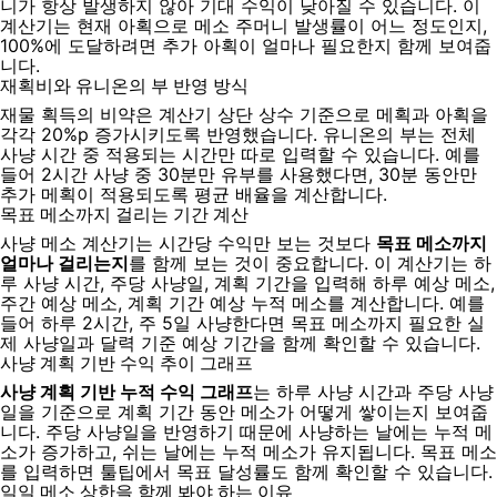
니가 항상 발생하지 않아 기대 수익이 낮아질 수 있습니다. 이
계산기는 현재 아획으로 메소 주머니 발생률이 어느 정도인지,
100%에 도달하려면 추가 아획이 얼마나 필요한지 함께 보여줍
니다.
재획비와 유니온의 부 반영 방식
재물 획득의 비약은 계산기 상단 상수 기준으로 메획과 아획을
각각 20%p 증가시키도록 반영했습니다. 유니온의 부는 전체
사냥 시간 중 적용되는 시간만 따로 입력할 수 있습니다. 예를
들어 2시간 사냥 중 30분만 유부를 사용했다면, 30분 동안만
추가 메획이 적용되도록 평균 배율을 계산합니다.
목표 메소까지 걸리는 기간 계산
사냥 메소 계산기는 시간당 수익만 보는 것보다
목표 메소까지
얼마나 걸리는지
를 함께 보는 것이 중요합니다. 이 계산기는 하
루 사냥 시간, 주당 사냥일, 계획 기간을 입력해 하루 예상 메소,
주간 예상 메소, 계획 기간 예상 누적 메소를 계산합니다. 예를
들어 하루 2시간, 주 5일 사냥한다면 목표 메소까지 필요한 실
제 사냥일과 달력 기준 예상 기간을 함께 확인할 수 있습니다.
사냥 계획 기반 수익 추이 그래프
사냥 계획 기반 누적 수익 그래프
는 하루 사냥 시간과 주당 사냥
일을 기준으로 계획 기간 동안 메소가 어떻게 쌓이는지 보여줍
니다. 주당 사냥일을 반영하기 때문에 사냥하는 날에는 누적 메
소가 증가하고, 쉬는 날에는 누적 메소가 유지됩니다. 목표 메소
를 입력하면 툴팁에서 목표 달성률도 함께 확인할 수 있습니다.
일일 메소 상한을 함께 봐야 하는 이유