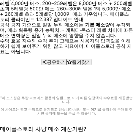
레벨 4,000만 메소, 200~259레벨은 8,000만 메소 + 200레벨
초과 5레벨당 500만 메소, 260~300레벨은 1억 5,000만 메소
+ 260레벨 초과 5레벨당 1,000만 메소 기준입니다.
메이플스
토리 클라이언트 1.2.387 업데이트 안내
공식 공지 기준으로 일일 누적 메소에는
기본 메소량
이 누적되
며, 메소 획득량 증가 능력치나 캐릭터·몬스터 레벨 차이에 따른
메소 변화량은 일일 누적 메소에 영향을 주지 않습니다.
수익 효율 지수와 수익 추이 그래프는 사용자의 입력값을 이해
하기 쉽게 보여주기 위한 참고 지표이며, 메이플스토리 공식 지
표는 아닙니다.
공유하기
즐겨찾기
"이 포스팅은 쿠팡 파트너스 활동의 일환으로, 이에 따른 일정액의 수수료를 제공받습
니다."
이 사이트는 광고 수익으로 유지되고 있습니다. 배너 또는
여기
를 클릭하여 구매해 주
시면 유지에 도움을 주실 수 있습니다.
메이플스토리 사냥 메소 계산기란?