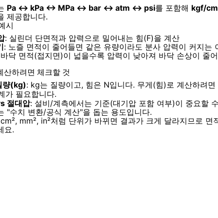
는
Pa ↔ kPa ↔ MPa ↔ bar ↔ atm ↔ psi
를 포함해
kgf/cm
을 제공합니다.
 예시
압
: 실린더 단면적과 압력으로 밀어내는 힘(F)을 계산
기
: 노즐 면적이 줄어들면 같은 유량이라도 분사 압력이 커지는 
: 바닥 면적(접지면)이 넓을수록 압력이 낮아져 바닥 손상이 줄
계산하려면 체크할 것
질량(kg)
: kg는 질량이고, 힘은 N입니다. 무게(힘)로 계산하려
계가 필요합니다.
s 절대압
: 설비/계측에서는 기준(대기압 포함 여부)이 중요할 수
 "수치 변환/공식 계산"을 돕는 용도입니다.
: cm², mm², in²처럼 단위가 바뀌면 결과가 크게 달라지므로 
세요.