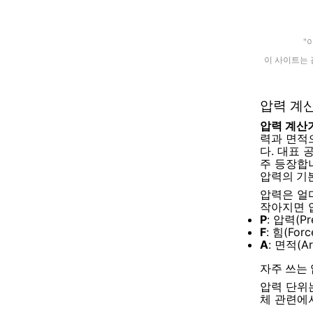
"
이 사이트는 
압력 계산기란
압력 계산
력과 면적
다. 대표
주 등장합
압력의 기본 
압력은 얼
작아지면 
P
: 압력(Pr
F
: 힘(Forc
A
: 면적(Ar
자주 쓰는 
압력 단위
체 관련에