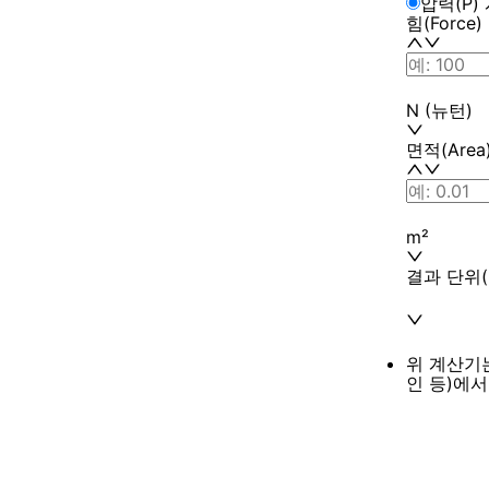
압력(P)
힘(Force)
N (뉴턴)
면적(Area
m²
결과 단위(
위 계산기
인 등)에