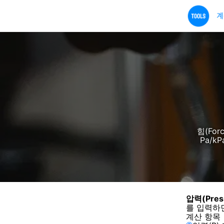
힘(For
Pa/k
압력(Pres
를 입력하
계산 항목