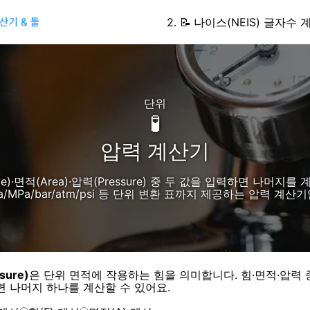
2
.
📝
나이스(NEIS) 글자수 
단위
🧪
압력 계산기
ce)·면적(Area)·압력(Pressure) 중 두 값을 입력하면 나머지를
Pa/MPa/bar/atm/psi 등 단위 변환 표까지 제공하는 압력 계산
sure)
은 단위 면적에 작용하는 힘을 의미합니다.
힘·면적·압력 
면 나머지 하나를 계산할 수 있어요.