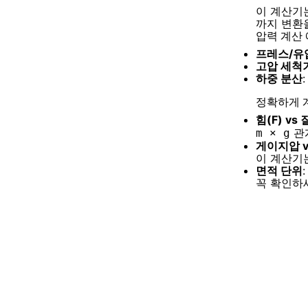
이 계산기
까지 변환
압력 계산
프레스/유
고압 세척
하중 분산
정확하게 
힘(F) vs 
관
m × g
게이지압 v
이 계산기는
면적 단위
꼭 확인하