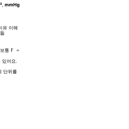
²
,
mmHg
이유 이해
어듦
면 보통
F =
 있어요.
면적 단위를