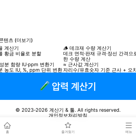
 콘텐츠
(더보기)
율 계산기
🪵 데크재 수량 계산기
를 황금 비율로 분할
데크 면적·판재 규격·장선 간격으
한 수량 계산
 성분 함량 IU·ppm 변환기
≈ 근사값 계산기
농도 IU, %, ppm 단위 변환
자리수/유효숫자 기준 근사 + 오
© 2023-2026
계산기 & 툴
. All rights reserved.
개인정보처리방침
홈
즐겨찾기
메뉴