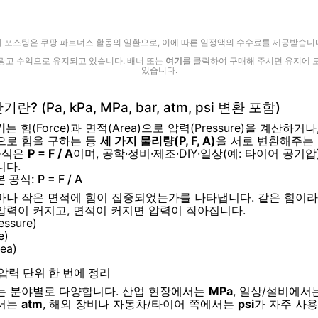
이 포스팅은 쿠팡 파트너스 활동의 일환으로, 이에 따른 일정액의 수수료를 제공받습니다
광고 수익으로 유지되고 있습니다. 배너 또는
여기
를 클릭하여 구매해 주시면 유지에 
있습니다.
? (Pa, kPa, MPa, bar, atm, psi 변환 포함)
기
는 힘(Force)과 면적(Area)으로 압력(Pressure)을 계산하거
으로 힘을 구하는 등
세 가지 물리량(P, F, A)
을 서로 변환해주는
 공식은
P = F / A
이며, 공학·정비·제조·DIY·일상(예: 타이어 공기
니다.
공식: P = F / A
마나 작은 면적에 힘이 집중되었는가를 나타냅니다. 같은 힘이
압력이 커지고, 면적이 커지면 압력이 작아집니다.
essure)
e)
ea)
압력 단위 한 번에 정리
는 분야별로 다양합니다. 산업 현장에서는
MPa
, 일상/설비에서
서는
atm
, 해외 장비나 자동차/타이어 쪽에서는
psi
가 자주 사