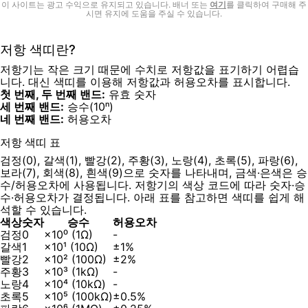
이 사이트는 광고 수익으로 유지되고 있습니다. 배너 또는
여기
를 클릭하여 구매해 주
시면 유지에 도움을 주실 수 있습니다.
저항 색띠란?
저항기는 작은 크기 때문에 수치로 저항값을 표기하기 어렵습
니다. 대신 색띠를 이용해 저항값과 허용오차를 표시합니다.
첫 번째, 두 번째 밴드:
유효 숫자
세 번째 밴드:
승수(10ⁿ)
네 번째 밴드:
허용오차
저항 색띠 표
검정(0), 갈색(1), 빨강(2), 주황(3), 노랑(4), 초록(5), 파랑(6),
보라(7), 회색(8), 흰색(9)으로 숫자를 나타내며, 금색·은색은 승
수/허용오차에 사용됩니다. 저항기의 색상 코드에 따라 숫자·승
수·허용오차가 결정됩니다. 아래 표를 참고하면 색띠를 쉽게 해
석할 수 있습니다.
색상
숫자
승수
허용오차
검정
0
×10⁰ (1Ω)
-
갈색
1
×10¹ (10Ω)
±1%
빨강
2
×10² (100Ω)
±2%
주황
3
×10³ (1kΩ)
-
노랑
4
×10⁴ (10kΩ)
-
초록
5
×10⁵ (100kΩ)
±0.5%