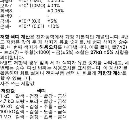
파랑
6
×10⁶ (1MΩ)
±0.25%
보라
7
×10⁷ (10MΩ)
±0.1%
회색
8
-
±0.05%
흰색
9
-
-
금색
-
×10⁻¹ (0.1)
±5%
은색
-
×10⁻² (0.01)
±10%
저항 색띠 계산
은 전자공학에서 가장 기본적인 개념입니다. 4밴
드 저항은 앞의 두 개 색띠가 유효 숫자를, 세 번째 색띠가
승수
를, 네 번째 색띠가
허용오차
를 나타냅니다. 예를 들어, 빨강(2)
– 보라(7) – 주황(×1000) – 금(±5%) 조합은
27kΩ ±5%
저항을
의미합니다.
5밴드 저항의 경우 앞의 세 개 색띠가 유효 숫자를 나타내고, 네
번째는 승수, 다섯 번째는 허용오차를 표시합니다. 이 계산기를
활용하면 회로 설계나 전자부품 선택 시 빠르게
저항값 계산
을
할 수 있습니다.
자주 쓰는 저항값
저항값
색띠
1 kΩ
갈색 - 검정 - 빨강 - 금색
4.7 kΩ
노랑 - 보라 - 빨강 - 금색
10 kΩ
갈색 - 검정 - 주황 - 금색
100 kΩ
갈색 - 검정 - 노랑 - 금색
1 MΩ
갈색 - 검정 - 초록 - 금색