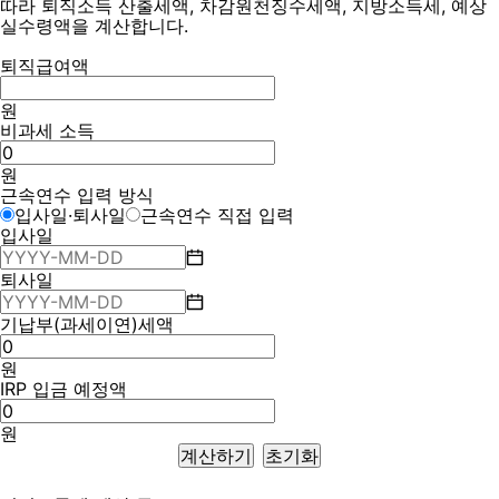
따라 퇴직소득 산출세액, 차감원천징수세액, 지방소득세, 예상
실수령액을 계산합니다.
퇴직급여액
원
비과세 소득
원
근속연수 입력 방식
입사일·퇴사일
근속연수 직접 입력
입사일
퇴사일
기납부(과세이연)세액
원
IRP 입금 예정액
원
계산하기
초기화