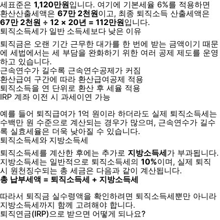
세표준은
1,120만원
입니다. 여기에 기본세율 6%를 적용하면
환산산출세액은
67만 2천원
이고, 최종 퇴직소득 산출세액은
67만 2천원 ÷ 12 × 20년 = 112만원
입니다.
퇴직소득세가 일반 소득세보다 낮은 이유
퇴직금은 오랜 기간 근무한 대가를 한 번에 받는 금액이기 때문
에 세법에서는 세 부담을 완화하기 위한 여러 공제 제도를 운영
하고 있습니다.
근속연수가 길수록 근속연수공제가 커짐
환산급여 구간에 따라 환산급여공제 적용
퇴직소득을 연 단위로 환산 후 세율 적용
IRP 계좌 이전 시 과세이연 가능
예를 들어 퇴직급여가 1억 원이라 하더라도 실제 퇴직소득세는
수백만 원 수준으로 계산되는 경우가 많으며, 근속연수가 길수
록 실효세율은 더욱 낮아질 수 있습니다.
퇴직소득세와 지방소득세
퇴직소득세를 계산한 후에는 추가로
지방소득세
가 부과됩니다.
지방소득세는 일반적으로 퇴직소득세의
10%
이며, 실제 퇴직
시 원천징수되는 총 세금은 다음과 같이 계산됩니다.
총 납부세액 = 퇴직소득세 + 지방소득세
따라서 퇴직금 실수령액을 확인하려면 퇴직소득세뿐만 아니라
지방소득세까지 함께 고려해야 합니다.
퇴직연금(IRP)으로 받으면 어떻게 되나요?