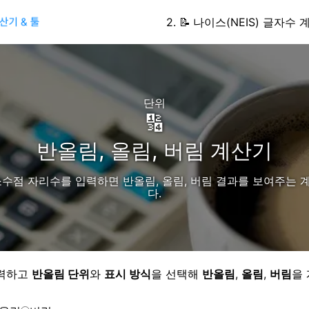
2
.
📝
나이스(NEIS) 글자수 
단위
🔢
반올림, 올림, 버림 계산기
수점 자리수를 입력하면 반올림, 올림, 버림 결과를 보여주는
다.
입력하고
반올림 단위
와
표시 방식
을 선택해
반올림
,
올림
,
버림
을