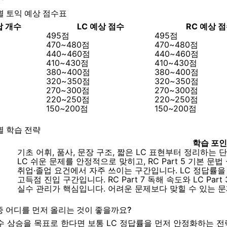
별 토익 예상 점수표
답 개수
LC 예상 점수
RC 예상 
495점
495점
470~480점
470~480점
440~460점
440~460점
410~430점
410~430점
380~400점
380~400점
320~350점
320~350점
270~300점
270~300점
220~250점
220~250점
150~200점
150~200점
별 학습 전략
학습 포
기초 어휘, 품사, 문장 구조, 짧은 LC 표현부터 정리하는 
LC 쉬운 문제를 안정적으로 맞히고, RC Part 5 기본 문
취업·졸업 요건에서 자주 쓰이는 구간입니다. LC 정답률을
고득점 진입 구간입니다. RC Part 7 독해 속도와 LC Par
실수 관리가 핵심입니다. 어려운 문제보다 맞힐 수 있는 
 중 어디를 먼저 올리는 것이 좋을까요?
수 상승을 목표로 한다면 보통 LC 정답률을 먼저 안정화하는 전