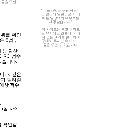
도움을 주실 수
"이 포스팅은 쿠팡 파트너
스 활동의 일환으로, 이에
따른 일정액의 수수료를
제공받습니다."
이 사이트는 광고 수익으
로 유지되고 있습니다. 배
 범위를 확인
너 또는
여기
를 클릭하여
역은 5점부
구매해 주시면 유지에 도
움을 주실 수 있습니다.
예상 환산
·RC 점수
했습니다.
니다. 같은
수가 달라질
예상 점수
.
95점 사이
을 확인할