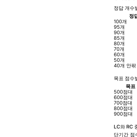
정답 개수
정
100개
95개
90개
85개
80개
70개
60개
50개
40개 안팎
목표 점수
목표
500점대
600점대
700점대
800점대
900점대
LC와 RC
단기간 점