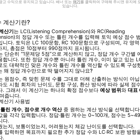
광고 수익으로 유지되고 있습니다. 배너 또는
여기
를 클릭하여 구매해 주시면 유지에 
있습니다.
수 계산기란?
 계산기
는 LC(Listening Comprehension)와 RC(Reading
hension)의 정답 개수 또는 틀린 개수를 입력해 토익 예상 점수
니다. 토익은 LC 100문항, RC 100문항으로 구성되며, 각 영
까지, 총점은 10점부터 990점까지 표시됩니다.
 단순히 “1문제당 5점”으로 계산하지 않고, 정답 개수 구간별 
합니다. 또한 정답 개수뿐 아니라 틀린 개수, 이미 알고 있는 LC
로도 대략적인 맞은 개수와 틀린 개수를 역산할 수 있도록 구성
는 왜 정답 개수만으로 딱 떨어지지 않나요?
는 원점수, 즉 맞힌 문제 수를 그대로 더해 산출하는 방식이 아닙
라도 시험 회차의 난이도, 문항 구성, 환산 방식에 따라 실제 점
다. 그래서 이 계산기는 하나의 확정 점수보다
예상 범위
와
대표 
보여줍니다.
 계산기 사용법
,
틀린 개수
,
점수로 개수 역산
중 원하는 계산 방식을 선택합니다
 값을 각각 입력합니다. 정답·틀린 개수는 0~100개, 점수는 5~4
니다.
웠는지, 보통이었는지, 어려웠는지 체감 난이도를 선택합니다.
 입력하면 목표까지 필요한 추가 정답 수와 LC·RC 보완 방향
다.