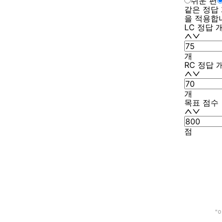
쉬운 편
같은 정답
을 적용합
LC 정답 
개
RC 정답 
개
목표 점수
점
"