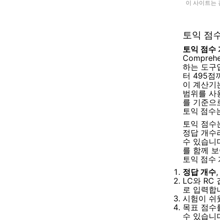
이 사이트는 
토익 점
토익 점수
Compre
하는 도구입
터 495점
이 계산기는
범위를 사용
를 기준으
토익 점수
토익 점수
정답 개수
수 있습니
를 함께 
토익 점수
정답 개수
LC와 RC
로 입력합
시험이 쉬
목표 점수를
수 있습니