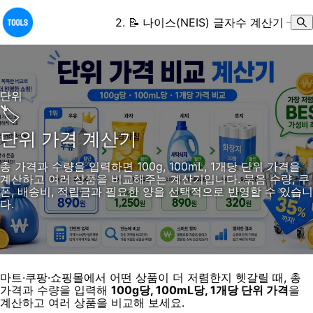
2
.
📝
나이스(NEIS) 글자수 계산기
–
단위
🏷️
단위 가격 계산기
총 가격과 수량을 입력하면 100g, 100mL, 1개당 단위 가격을
계산하고 여러 상품을 비교해주는 계산기입니다. 묶음 수량, 쿠
폰, 배송비, 적립금과 필요한 양을 선택적으로 반영할 수 있습니
다.
마트·쿠팡·쇼핑몰에서 어떤 상품이 더 저렴한지 헷갈릴 때, 총
가격과 수량을 입력해
100g당, 100mL당, 1개당 단위 가격
을
계산하고 여러 상품을 비교해 보세요.