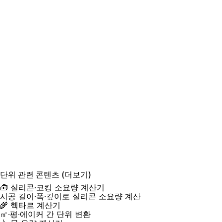
단위
관련 콘텐츠
(더보기)
🧰 실리콘·코킹 소요량 계산기
시공 길이·폭·깊이로 실리콘 소요량 계산
🌾 헥타르 계산기
㎡·평·에이커 간 단위 변환