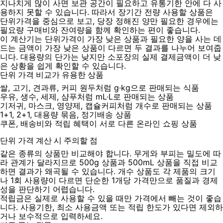
지나치게 많이 사면 보관 공간이 필요하고 유통기한 안에 다 사
용하지 못할 수 있습니다. 따라서 장기간 전량 사용할 상품은
단위가격을 중심으로 보고, 당장 정해진 양만 필요한 경우에는
필요량 구매비와 잔여량을 함께 확인하는 편이 좋습니다.
이 계산기는 단위가격이 가장 낮은 상품과 필요한 양을 사는 데
드는 금액이 가장 낮은 상품이 다르면 두 결과를 나누어 보여줍
니다. 대용량의 단가는 낮지만 소포장의 실제 결제금액이 더 낮
은 상황을 쉽게 확인할 수 있습니다.
단위 가격 비교가 유용한 상품
쌀, 고기, 견과류, 커피 원두처럼 g·kg으로 판매되는 식품
우유, 생수, 세제, 샴푸처럼 mL·L로 판매되는 상품
기저귀, 마스크, 영양제, 캡슐커피처럼 개수로 판매되는 상품
1+1, 2+1, 대용량 묶음, 정기배송 상품
쿠폰, 배송비와 적립 혜택이 서로 다른 온라인 쇼핑 상품
단위 가격 계산 시 주의할 점
같은 종류의 상품만 비교해야 합니다. 무게와 부피는 밀도에 따
라 관계가 달라지므로 500g 상품과 500mL 상품을 직접 비교
하면 결과가 왜곡될 수 있습니다. 개수 상품도 각 제품의 크기
나 1회 사용량이 다르면 단순한 1개당 가격만으로 품질과 경제
성을 판단하기 어렵습니다.
적립금은 실제로 사용할 수 있을 때만 가격에서 빼는 것이 좋습
니다. 사용기한, 최소 사용금액 또는 적립 한도가 있다면 제외하
거나 보수적으로 입력하세요.