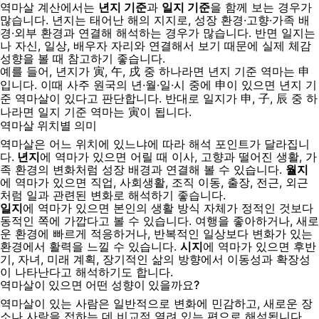
역마살 계산에서는
년지 기준
과
일지 기준
을 함께 보는 경우가
많습니다. 년지는 태어난 해의 지지로, 성장 환경·고향·가족 배
경·외부 환경과 연결해 해석하는 경우가 많습니다. 반면 일지는
나 자신, 일상, 배우자 자리와 연결해서 보기 때문에 실제 체감
성향을 볼 때 참고하기 좋습니다.
예를 들어, 년지가
,
,
중 하나라면 년지 기준 역마는
寅
午
戌
申
입니다. 이때 사주 원국의 년·월·일·시 중에
이 있으면 년지 기
申
준 역마살이 있다고 판단합니다. 반대로 일지가
,
,
중 하
申
子
辰
나라면 일지 기준 역마는
이 됩니다.
寅
역마살 위치별 의미
역마살은 어느 위치에 있느냐에 따라 해석 포인트가 달라집니
다.
년지
에 역마가 있으면 어릴 때 이사, 고향과 떨어진 생활, 가
족 환경의 변화처럼 성장 배경과 연결해 볼 수 있습니다.
월지
에 역마가 있으면 직업, 사회생활, 조직 이동, 출장, 전근, 외근
처럼 일과 관련된 변화로 해석하기 좋습니다.
일지
에 역마가 있으면 본인의 생활 방식 자체가 정적인 것보다
동적인 쪽에 가깝다고 볼 수 있습니다. 여행을 좋아하거나, 새로
운 환경에 빠르게 적응하거나, 반복적인 일상보다 변화가 있는
환경에서 활력을 느낄 수 있습니다.
시지
에 역마가 있으면 후반
기, 자녀, 미래 계획, 장기적인 삶의 방향에서 이동성과 확장성
이 나타난다고 해석하기도 합니다.
역마살이 있으면 어떤 성향이 있을까요?
역마살이 있는 사람은 일반적으로 변화에 민감하고, 새로운 장
소나 사람을 접하는 데 비교적 열려 있는 편으로 해석됩니다.