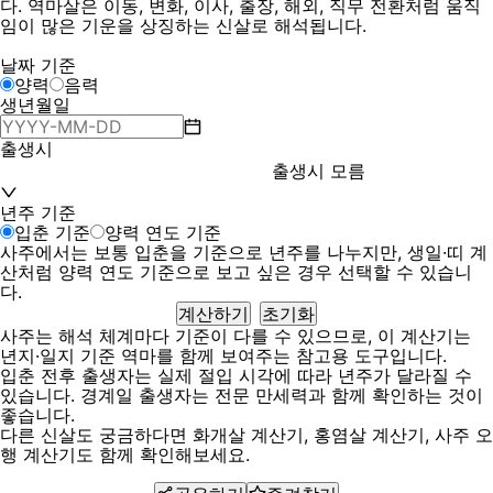
다. 역마살은 이동, 변화, 이사, 출장, 해외, 직무 전환처럼 움직
임이 많은 기운을 상징하는 신살로 해석됩니다.
날짜 기준
양력
음력
생년월일
출생시
출생시 모름
년주 기준
입춘 기준
양력 연도 기준
사주에서는 보통 입춘을 기준으로 년주를 나누지만, 생일·띠 계
산처럼 양력 연도 기준으로 보고 싶은 경우 선택할 수 있습니
다.
계산하기
초기화
사주는 해석 체계마다 기준이 다를 수 있으므로, 이 계산기는
년지·일지 기준 역마를 함께 보여주는 참고용 도구입니다.
입춘 전후 출생자는 실제 절입 시각에 따라 년주가 달라질 수
있습니다. 경계일 출생자는 전문 만세력과 함께 확인하는 것이
좋습니다.
다른 신살도 궁금하다면
화개살 계산기
,
홍염살 계산기
,
사주 오
행 계산기
도 함께 확인해보세요.