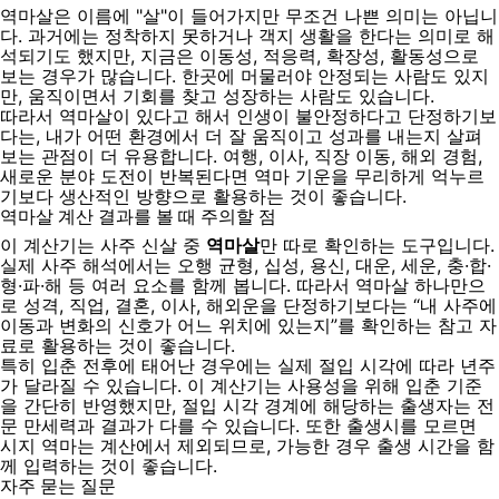
역마살은 이름에 "살"이 들어가지만 무조건 나쁜 의미는 아닙니
다. 과거에는 정착하지 못하거나 객지 생활을 한다는 의미로 해
석되기도 했지만, 지금은 이동성, 적응력, 확장성, 활동성으로
보는 경우가 많습니다. 한곳에 머물러야 안정되는 사람도 있지
만, 움직이면서 기회를 찾고 성장하는 사람도 있습니다.
따라서 역마살이 있다고 해서 인생이 불안정하다고 단정하기보
다는, 내가 어떤 환경에서 더 잘 움직이고 성과를 내는지 살펴
보는 관점이 더 유용합니다. 여행, 이사, 직장 이동, 해외 경험,
새로운 분야 도전이 반복된다면 역마 기운을 무리하게 억누르
기보다 생산적인 방향으로 활용하는 것이 좋습니다.
역마살 계산 결과를 볼 때 주의할 점
이 계산기는 사주 신살 중
역마살
만 따로 확인하는 도구입니다.
실제 사주 해석에서는 오행 균형, 십성, 용신, 대운, 세운, 충·합·
형·파·해 등 여러 요소를 함께 봅니다. 따라서 역마살 하나만으
로 성격, 직업, 결혼, 이사, 해외운을 단정하기보다는 “내 사주에
이동과 변화의 신호가 어느 위치에 있는지”를 확인하는 참고 자
료로 활용하는 것이 좋습니다.
특히 입춘 전후에 태어난 경우에는 실제 절입 시각에 따라 년주
가 달라질 수 있습니다. 이 계산기는 사용성을 위해 입춘 기준
을 간단히 반영했지만, 절입 시각 경계에 해당하는 출생자는 전
문 만세력과 결과가 다를 수 있습니다. 또한 출생시를 모르면
시지 역마는 계산에서 제외되므로, 가능한 경우 출생 시간을 함
께 입력하는 것이 좋습니다.
자주 묻는 질문