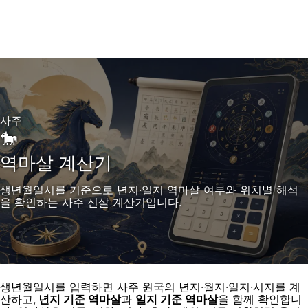
사주
🐎
역마살 계산기
생년월일시를 기준으로 년지·일지 역마살 여부와 위치별 해석
을 확인하는 사주 신살 계산기입니다.
생년월일시를 입력하면 사주 원국의 년지·월지·일지·시지를 계
산하고,
년지 기준 역마살
과
일지 기준 역마살
을 함께 확인합니