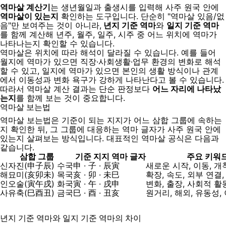
역마살 계산기
는 생년월일과 출생시를 입력해 사주 원국 안에
역마살이 있는지
확인하는 도구입니다. 단순히 "역마살 있음/없
음"만 보여주는 것이 아니라,
년지 기준 역마
와
일지 기준 역마
를 함께 계산해 년주, 월주, 일주, 시주 중 어느 위치에 역마가
나타나는지 확인할 수 있습니다.
역마살은 위치에 따라 해석이 달라질 수 있습니다. 예를 들어
월지에 역마가 있으면 직장·사회생활·업무 환경의 변화로 해석
할 수 있고, 일지에 역마가 있으면 본인의 생활 방식이나 관계
에서 이동성과 변화 욕구가 강하게 나타난다고 볼 수 있습니다.
따라서 역마살 계산 결과는 단순 판정보다
어느 자리에 나타났
는지
를 함께 보는 것이 중요합니다.
역마살 보는법
역마살 보는법은 기준이 되는 지지가 어느 삼합 그룹에 속하는
지 확인한 뒤, 그 그룹에 대응하는 역마 글자가 사주 원국 안에
있는지 살펴보는 방식입니다. 대표적인 역마살 공식은 다음과
같습니다.
삼합 그룹
기준 지지
역마 글자
주요 키워
신자진(申子辰) 수국
申 · 子 · 辰
寅
새로운 시작, 이동, 개
해묘미(亥卯未) 목국
亥 · 卯 · 未
巳
확장, 속도, 외부 연결
인오술(寅午戌) 화국
寅 · 午 · 戌
申
변화, 출장, 사회적 활
사유축(巳酉丑) 금국
巳 · 酉 · 丑
亥
원거리, 해외, 유동성,
년지 기준 역마와 일지 기준 역마의 차이