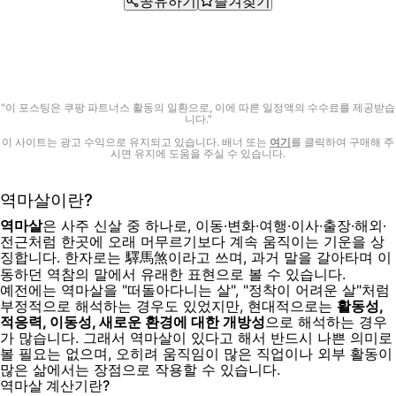
공유하기
즐겨찾기
"이 포스팅은 쿠팡 파트너스 활동의 일환으로, 이에 따른 일정액의 수수료를 제공받습
니다."
이 사이트는 광고 수익으로 유지되고 있습니다. 배너 또는
여기
를 클릭하여 구매해 주
시면 유지에 도움을 주실 수 있습니다.
역마살이란?
역마살
은 사주 신살 중 하나로, 이동·변화·여행·이사·출장·해외·
전근처럼 한곳에 오래 머무르기보다 계속 움직이는 기운을 상
징합니다. 한자로는
이라고 쓰며, 과거 말을 갈아타며 이
驛馬煞
동하던 역참의 말에서 유래한 표현으로 볼 수 있습니다.
예전에는 역마살을 "떠돌아다니는 살", "정착이 어려운 살"처럼
부정적으로 해석하는 경우도 있었지만, 현대적으로는
활동성,
적응력, 이동성, 새로운 환경에 대한 개방성
으로 해석하는 경우
가 많습니다. 그래서 역마살이 있다고 해서 반드시 나쁜 의미로
볼 필요는 없으며, 오히려 움직임이 많은 직업이나 외부 활동이
많은 삶에서는 장점으로 작용할 수 있습니다.
역마살 계산기란?