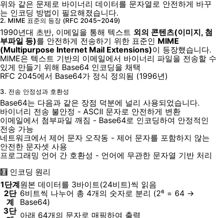
위와 같은 문제로 바이너리 데이터를 문자열로 안전하게 바꾸
는 인코딩 방법이 필요해졌습니다.
2. MIME 표준의 등장 (RFC 2045~2049)
1990년대 초반, 이메일을 통해 텍스트
외의 콘텐츠(이미지, 첨
부파일 등)
를 안전하게 전송하기 위한 표준인
MIME
(Multipurpose Internet Mail Extensions)
이 등장했습니다.
MIME은 텍스트 기반의 이메일에서 바이너리 파일을 전송할 수
있게 만들기 위해 Base64 인코딩을 채택
RFC 2045에서 Base64가 정식 정의됨 (1996년)
3. 전송 안정성과 호환성
Base64는 다음과 같은 장점 덕분에 널리 사용되었습니다.
바이너리 전송 불안정 - ASCII 문자로 안전하게 변환
이메일에서 첨부파일 깨짐 - Base64로 인코딩하여 안정적인
전송 가능
네트워크에서 제어 문자 오작동 - 제어 문자를 포함하지 않는
안전한 문자셋 사용
프로그래밍 언어 간 호환성 - 언어에 무관한 문자열 기반 처리
🧮 인코딩 원리
1단계
원본 데이터를 3바이트(24비트)씩 읽음
2단
6비트씩 나누어 총 4개의 숫자로 분리 (2⁶ = 64 →
계
Base64)
3단
아래 64개의 문자로 매핑하여 출력