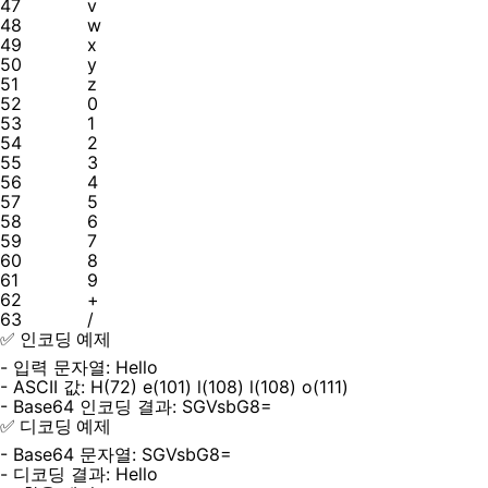
47
v
48
w
49
x
50
y
51
z
52
0
53
1
54
2
55
3
56
4
57
5
58
6
59
7
60
8
61
9
62
+
63
/
✅ 인코딩 예제
- 입력 문자열: Hello
- ASCII 값: H(72) e(101) l(108) l(108) o(111)
- Base64 인코딩 결과: SGVsbG8=
✅ 디코딩 예제
- Base64 문자열: SGVsbG8=
- 디코딩 결과: Hello