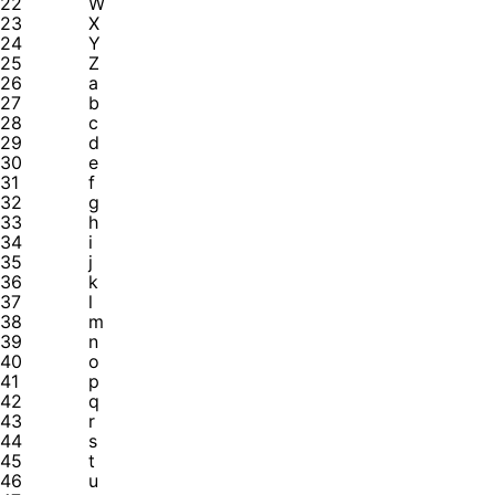
22
W
23
X
24
Y
25
Z
26
a
27
b
28
c
29
d
30
e
31
f
32
g
33
h
34
i
35
j
36
k
37
l
38
m
39
n
40
o
41
p
42
q
43
r
44
s
45
t
46
u