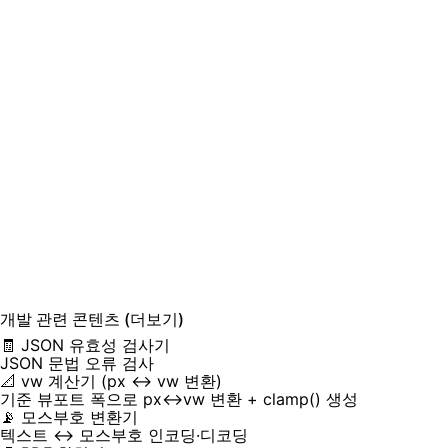
개발
관련 콘텐츠
(더보기)
🧾 JSON 유효성 검사기
JSON 문법 오류 검사
📐 vw 계산기 (px ↔ vw 변환)
기준 뷰포트 폭으로 px↔vw 변환 + clamp() 생성
📡 모스부호 변환기
텍스트 ↔ 모스부호 인코딩·디코딩