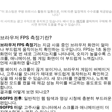
"이 포스팅은 쿠팡 파트너스 활동의 일환으로, 이에 따른 일정액의 수수료를 제공받습
니다."
이 사이트는 광고 수익으로 유지되고 있습니다. 배너 또는
여기
를 클릭하여 구매해 주
시면 유지에 도움을 주실 수 있습니다.
브라우저 FPS 측정기란?
브라우저 FPS 측정기
는 지금 사용 중인 브라우저 화면이 얼마
나 부드럽게 움직이는지 확인하는 도구입니다. FPS는 1초 동안
화면이 몇 번 새로 그려지는지를 나타내며, 숫자가 높을수록 스
크롤, 애니메이션, 웹 게임 화면이 더 부드럽게 느껴집니다.
언제 사용하면 좋나요?
웹 페이지 스크롤이 끊겨 보이거나, 브라우저 게임이 버벅이거
나, 고주사율 모니터가 제대로 부드럽게 동작하는지 확인하고
싶을 때 사용할 수 있습니다. 새 모니터를 연결했거나, 노트북
절전 모드를 켰을 때 체감 성능 차이를 비교하는 용도로도 유용
합니다.
결과를 어떻게 보면 되나요?
60FPS 전후
: 일반적인 웹 탐색과 영상 시청에 충분히 부드러운
편입니다.
90FPS 이상
: 고주사율 모니터에서 스크롤과 애니메이션이 더
자연스럽게 느껴질 수 있습니다.