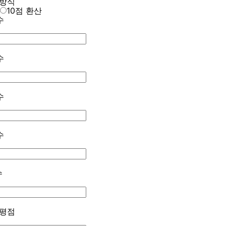
 방식
10점 환산
수
수
수
수
수
 평점