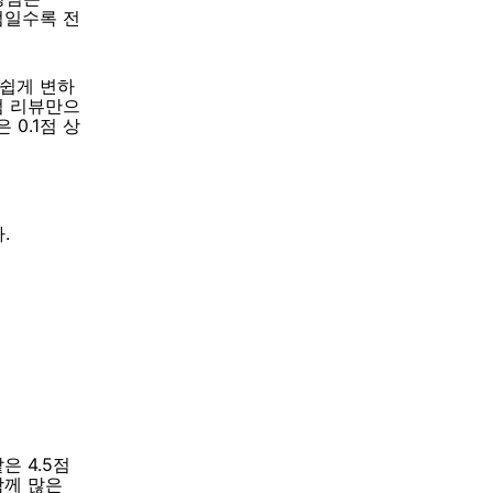
점일수록 전
 쉽게 변하
점 리뷰만으
 0.1점 상
.
은 4.5점
함께 많은