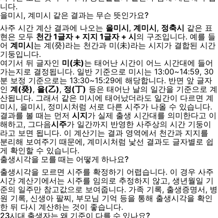
니다.
을미시, 계미시 같은 결과는 무슨 뜻인가요?
사주 시간 계산 결과에 나오는
을미시
,
계미시
,
정축시
같은 표
현은 모두
천간 1글자 + 지지 1글자 + 시
의 구조입니다. 예를 들
어
계미시
는 계(癸)라는 천간과 미(未)라는 시지가 결합된 시간
기둥입니다.
여기서 뒤 글자인
미(未)
는 태어난 시간이 어느 시간대에 들어
가는지로 결정됩니다. 일반 기준으로 미시는 13:00~14:59, 30
분 보정 기준으로는 13:30~15:29에 해당합니다. 반면 앞 글자
인
계(癸)
,
을(乙)
,
정(丁)
등은 태어난 날의 일간을 기준으로 계
산됩니다. 그래서 같은 미시에 태어났더라도 일간이 다르면 계
미시, 을미시, 정미시처럼 서로 다른 시주가 나올 수 있습니다.
결과를 볼 때는 먼저
시지
가 실제 출생 시간대를 의미한다고 이
해하고, 그다음
시주
가 일간까지 반영한 사주상의 시간 기둥이
라고 보면 됩니다. 이 계산기는 결과 영역에서 천간과 지지를
분리해 보여주기 때문에, 계미시처럼 낯선 결과도 글자별로 쉽
게 확인할 수 있습니다.
출생시각을 모를 때는 어떻게 하나요?
출생시각을 모르면 시주를 확정하기 어렵습니다. 이 경우 사주
시간 계산기에서는 시주를 임의로 추정하지 않고, 생년월일 기
준의 일주만 참고값으로 보여줍니다. 가족 기록, 출생증명서, 병
원 기록, 신생아 팔찌, 부모님 기억 등을 통해 출생시각을 확인
한 뒤 다시 계산하는 것이 좋습니다.
23시대 출생자는 왜 기준이 다를 수 있나요?