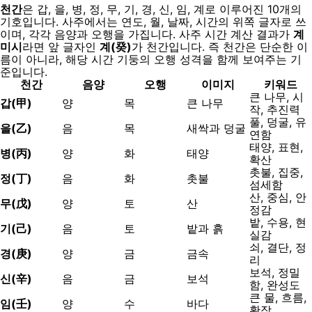
천간
은 갑, 을, 병, 정, 무, 기, 경, 신, 임, 계로 이루어진 10개의
기호입니다. 사주에서는 연도, 월, 날짜, 시간의 위쪽 글자로 쓰
이며, 각각 음양과 오행을 가집니다. 사주 시간 계산 결과가
계
미시
라면 앞 글자인
계(癸)
가 천간입니다. 즉 천간은 단순한 이
름이 아니라, 해당 시간 기둥의 오행 성격을 함께 보여주는 기
준입니다.
천간
음양
오행
이미지
키워드
큰 나무, 시
갑(甲)
양
목
큰 나무
작, 추진력
풀, 덩굴, 유
을(乙)
음
목
새싹과 덩굴
연함
태양, 표현,
병(丙)
양
화
태양
확산
촛불, 집중,
정(丁)
음
화
촛불
섬세함
산, 중심, 안
무(戊)
양
토
산
정감
밭, 수용, 현
기(己)
음
토
밭과 흙
실감
쇠, 결단, 정
경(庚)
양
금
금속
리
보석, 정밀
신(辛)
음
금
보석
함, 완성도
큰 물, 흐름,
임(壬)
양
수
바다
확장