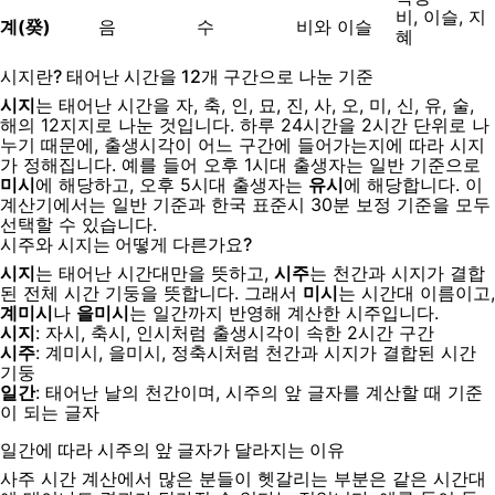
비, 이슬, 지
계(癸)
음
수
비와 이슬
혜
시지란? 태어난 시간을 12개 구간으로 나눈 기준
시지
는 태어난 시간을 자, 축, 인, 묘, 진, 사, 오, 미, 신, 유, 술,
해의 12지지로 나눈 것입니다. 하루 24시간을 2시간 단위로 나
누기 때문에, 출생시각이 어느 구간에 들어가는지에 따라 시지
가 정해집니다. 예를 들어 오후 1시대 출생자는 일반 기준으로
미시
에 해당하고, 오후 5시대 출생자는
유시
에 해당합니다. 이
계산기에서는 일반 기준과 한국 표준시 30분 보정 기준을 모두
선택할 수 있습니다.
시주와 시지는 어떻게 다른가요?
시지
는 태어난 시간대만을 뜻하고,
시주
는 천간과 시지가 결합
된 전체 시간 기둥을 뜻합니다. 그래서
미시
는 시간대 이름이고,
계미시
나
을미시
는 일간까지 반영해 계산한 시주입니다.
시지
: 자시, 축시, 인시처럼 출생시각이 속한 2시간 구간
시주
: 계미시, 을미시, 정축시처럼 천간과 시지가 결합된 시간
기둥
일간
: 태어난 날의 천간이며, 시주의 앞 글자를 계산할 때 기준
이 되는 글자
일간에 따라 시주의 앞 글자가 달라지는 이유
사주 시간 계산에서 많은 분들이 헷갈리는 부분은 같은 시간대