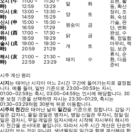
오시 (午
11:00 ~
11:30 ~
표현, 활
말
화
時)
12:59
13:29
동, 확산
미시 (未
13:00 ~
13:30 ~
정리, 조
양
토
時)
14:59
15:29
화, 숙성
신시 (申
15:00 ~
15:30 ~
기술, 판
원숭이
금
時)
16:59
17:29
단, 변화
유시 (酉
17:00 ~
17:30 ~
완성, 수
닭
금
時)
18:59
19:29
확, 정밀함
술시 (戌
19:00 ~
19:30 ~
마무리, 책
개
토
時)
20:59
21:29
임, 보관
휴식, 순
해시 (亥
21:00 ~
21:30 ~
돼지
수
환, 다음
時)
22:59
23:29
준비
시주 계산 원리
시지
는 태어난 시각이 어느 2시간 구간에 들어가는지로 결정됩
니다. 예를 들어, 일반 기준으로 23:00~00:59는 자시,
01:00~02:59는 축시, 03:00~04:59는 인시에 해당합니다. 30
분 보정 기준을 선택하면 자시는 23:30~01:29, 축시는
01:30~03:29처럼 30분씩 뒤로 이동합니다.
시주의 천간
은 태어난 날의
일간
을 기준으로 정합니다. 갑일·기
일은 갑자시, 을일·경일은 병자시, 병일·신일은 무자시, 정일·임
일은 경자시, 무일·계일은 임자시에서 시작해 자시부터 해시까
지 천간을 순서대로 붙입니다. 따라서 사주 시간 계산은 단순히
시각만 보는 것이 아니라, 생년월일의 일간과 함께 계산해야 합