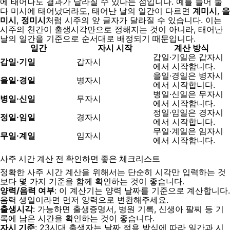
에 태어나도 결과가 달라질 수 있다는 점입니다. 예를 들어 둘
다 미시에 태어났더라도, 태어난 날의 일간이 다르면
계미시
,
을
미시
,
정미시
처럼 시주의 앞 글자가 달라질 수 있습니다. 이는
시주의 천간이 출생시각만으로 정해지는 것이 아니라, 태어난
날의 일간을 기준으로 순서대로 배정되기 때문입니다.
일간
자시 시작
계산 방식
갑일·기일은 갑자시
갑일·기일
갑자시
에서 시작합니다.
을일·경일은 병자시
을일·경일
병자시
에서 시작합니다.
병일·신일은 무자시
병일·신일
무자시
에서 시작합니다.
정일·임일은 경자시
정일·임일
경자시
에서 시작합니다.
무일·계일은 임자시
무일·계일
임자시
에서 시작합니다.
사주 시간 계산 전 확인하면 좋은 체크리스트
정확한 사주 시간 계산을 위해서는 단순히 시각만 입력하는 것
보다 몇 가지 기준을 함께 확인하는 것이 좋습니다.
양력/음력 여부
: 이 계산기는 양력 날짜를 기준으로 계산합니다.
음력 생일이라면 먼저 양력으로 변환해주세요.
출생시각
: 가능하면 출생증명서, 병원 기록, 신생아 팔찌 등 기
록에 남은 시간을 확인하는 것이 좋습니다.
자시 기준
: 23시대 출생자는 날짜 적용 방식에 따라 일간과 시