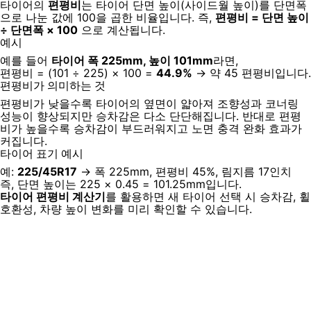
타이어의
편평비
는 타이어 단면 높이(사이드월 높이)를 단면폭
으로 나눈 값에 100을 곱한 비율입니다. 즉,
편평비 = 단면 높이
÷ 단면폭 × 100
으로 계산됩니다.
예시
예를 들어
타이어 폭 225mm, 높이 101mm
라면,
편평비 = (101 ÷ 225) × 100 =
44.9%
→ 약 45 편평비입니다.
편평비가 의미하는 것
편평비가 낮을수록 타이어의 옆면이 얇아져 조향성과 코너링
성능이 향상되지만 승차감은 다소 단단해집니다. 반대로 편평
비가 높을수록 승차감이 부드러워지고 노면 충격 완화 효과가
커집니다.
타이어 표기 예시
예:
225/45R17
→ 폭 225mm, 편평비 45%, 림지름 17인치
즉, 단면 높이는 225 × 0.45 = 101.25mm입니다.
타이어 편평비 계산기
를 활용하면 새 타이어 선택 시 승차감, 휠
호환성, 차량 높이 변화를 미리 확인할 수 있습니다.