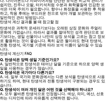
다. 다이아몬드나 사파이어처럼 단단한 보석은 비교적 관리가
쉽지만, 진주나 오팔, 터키석처럼 수분과 화학물질에 민감한 보
석은 더욱 주의가 필요합니다. 향수나 화장품을 사용한 후 착용
하고, 착용 후에는 부드러운 천으로 닦아 개별 보관하는 것이
일반적인 관리 방법입니다.
탄생석 계산 결과를 볼 때 참고할 점
탄생석은 과학적 운세라기보다는 오래된 상징 문화와 주얼리
문화에 가깝습니다. 따라서 결과를 절대적인 성격 판단으로 보
기보다는, 생일 선물이나 나만의 상징 보석을 고르는 참고 정보
로 활용하는 것이 좋습니다. 특히 같은 월이라도 현대 탄생석,
전통 탄생석, 국가별 기준에 따라 보석 이름이 달라질 수 있습
니다.
탄생석 계산기 FAQ
Q. 탄생석은 양력 생일 기준인가요?
A. 일반적으로 탄생석은 태어난 달을 기준으로 하므로 양력 생
일을 사용하는 경우가 많습니다.
Q. 탄생석은 국가마다 다른가요?
A. 네. 일부 국가와 문화권에서는 다른 보석을 탄생석으로 사용
하기도 하며, 현대 탄생석과 전통 탄생석이 구분되는 경우도 있
습니다.
Q. 탄생석이 여러 개인 달은 어떤 것을 선택해야 하나요?
A. 모두 올바른 탄생석으로 인정됩니다. 색상, 의미, 예산, 선호
하는 디자인에 따라 자유롭게 선택하면 됩니다.