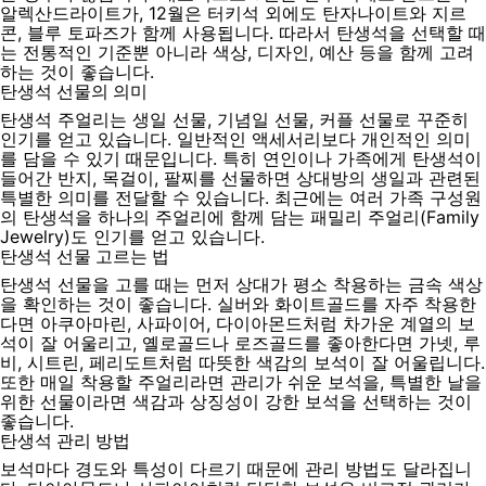
알렉산드라이트가, 12월은 터키석 외에도 탄자나이트와 지르
콘, 블루 토파즈가 함께 사용됩니다. 따라서 탄생석을 선택할 때
는 전통적인 기준뿐 아니라 색상, 디자인, 예산 등을 함께 고려
하는 것이 좋습니다.
탄생석 선물의 의미
탄생석 주얼리는 생일 선물, 기념일 선물, 커플 선물로 꾸준히
인기를 얻고 있습니다. 일반적인 액세서리보다 개인적인 의미
를 담을 수 있기 때문입니다. 특히 연인이나 가족에게 탄생석이
들어간 반지, 목걸이, 팔찌를 선물하면 상대방의 생일과 관련된
특별한 의미를 전달할 수 있습니다. 최근에는 여러 가족 구성원
의 탄생석을 하나의 주얼리에 함께 담는 패밀리 주얼리(Family
Jewelry)도 인기를 얻고 있습니다.
탄생석 선물 고르는 법
탄생석 선물을 고를 때는 먼저 상대가 평소 착용하는 금속 색상
을 확인하는 것이 좋습니다. 실버와 화이트골드를 자주 착용한
다면 아쿠아마린, 사파이어, 다이아몬드처럼 차가운 계열의 보
석이 잘 어울리고, 옐로골드나 로즈골드를 좋아한다면 가넷, 루
비, 시트린, 페리도트처럼 따뜻한 색감의 보석이 잘 어울립니다.
또한 매일 착용할 주얼리라면 관리가 쉬운 보석을, 특별한 날을
위한 선물이라면 색감과 상징성이 강한 보석을 선택하는 것이
좋습니다.
탄생석 관리 방법
보석마다 경도와 특성이 다르기 때문에 관리 방법도 달라집니