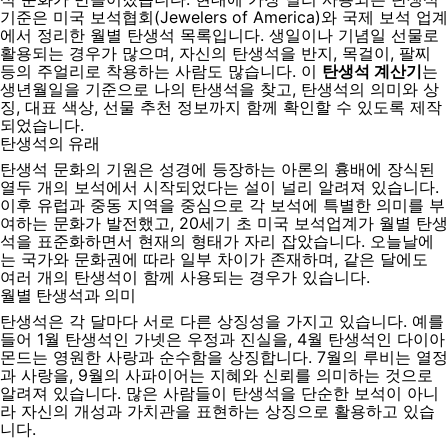
기준은 미국 보석협회(Jewelers of America)와 국제 보석 업계
에서 정리한 월별 탄생석 목록입니다. 생일이나 기념일 선물로
활용되는 경우가 많으며, 자신의 탄생석을 반지, 목걸이, 팔찌
등의 주얼리로 착용하는 사람도 많습니다. 이
탄생석 계산기
는
생년월일을 기준으로 나의 탄생석을 찾고, 탄생석의 의미와 상
징, 대표 색상, 선물 추천 정보까지 함께 확인할 수 있도록 제작
되었습니다.
탄생석의 유래
탄생석 문화의 기원은 성경에 등장하는 아론의 흉배에 장식된
열두 개의 보석에서 시작되었다는 설이 널리 알려져 있습니다.
이후 유럽과 중동 지역을 중심으로 각 보석에 특별한 의미를 부
여하는 문화가 발전했고, 20세기 초 미국 보석업계가 월별 탄생
석을 표준화하면서 현재의 형태가 자리 잡았습니다. 오늘날에
는 국가와 문화권에 따라 일부 차이가 존재하며, 같은 달에도
여러 개의 탄생석이 함께 사용되는 경우가 있습니다.
월별 탄생석과 의미
탄생석은 각 달마다 서로 다른 상징성을 가지고 있습니다. 예를
들어 1월 탄생석인 가넷은 우정과 진실을, 4월 탄생석인 다이아
몬드는 영원한 사랑과 순수함을 상징합니다. 7월의 루비는 열정
과 사랑을, 9월의 사파이어는 지혜와 신뢰를 의미하는 것으로
알려져 있습니다. 많은 사람들이 탄생석을 단순한 보석이 아니
라 자신의 개성과 가치관을 표현하는 상징으로 활용하고 있습
니다.