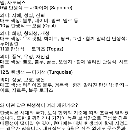
넬, 사도닉스
9월 탄생석 — 사파이어 (Sapphire)
의미:
지혜, 성실, 신뢰
대표 색상:
블루, 네이비, 핑크, 옐로 등
10월 탄생석 — 오팔 (Opal)
의미:
희망, 창의성, 개성
대표 색상:
무지갯빛, 화이트, 핑크, 그린
· 함께 알려진 탄생석:
투어멀린
11월 탄생석 — 토파즈 (Topaz)
의미:
풍요, 우정, 자신감
대표 색상:
옐로, 블루, 골든, 오렌지
· 함께 알려진 탄생석: 시트
린
12월 탄생석 — 터키석 (Turquoise)
의미:
성공, 보호, 평온
대표 색상:
터쿼이즈 블루, 청록색
· 함께 알려진 탄생석: 탄자나
이트, 지르콘, 블루 토파즈
왜 어떤 달은 탄생석이 여러 개인가요?
탄생석은 시대와 국가, 보석 협회의 기준에 따라 조금씩 달라졌
습니다. 또한 희귀하거나 가격이 높은 보석만으로 구성할 경우
대중성이 떨어질 수 있어, 현대에는 대체 탄생석이 함께 지정되
는 경우가 많습니다. 대표적으로 6월은 진주 외에도 문스톤과