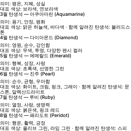
의미:
평온, 지혜, 성실
대표 색상:
보라색, 연보라색
3월 탄생석 — 아쿠아마린 (Aquamarine)
의미:
용기, 안정, 평화
대표 색상:
맑은 하늘색, 바다색
· 함께 알려진 탄생석: 블러드스
톤
4월 탄생석 — 다이아몬드 (Diamond)
의미:
영원, 순수, 강인함
대표 색상:
무색, 투명, 다양한 팬시 컬러
5월 탄생석 — 에메랄드 (Emerald)
의미:
행복, 성장, 사랑
대표 색상:
초록색, 선명한 그린
6월 탄생석 — 진주 (Pearl)
의미:
순수, 균형, 우아함
대표 색상:
화이트, 크림, 핑크, 그레이
· 함께 알려진 탄생석: 문
스톤, 알렉산드라이트
7월 탄생석 — 루비 (Ruby)
의미:
열정, 사랑, 생명력
대표 색상:
붉은색, 핑크 레드
8월 탄생석 — 페리도트 (Peridot)
의미:
행운, 활력, 긍정
대표 색상:
올리브 그린, 라임 그린
· 함께 알려진 탄생석: 스피