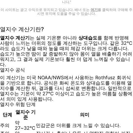
니다."
이 사이트는 광고 수익으로 유지되고 있습니다. 배너 또는
여기
를 클릭하여 구매해 주
시면 유지에 도움을 주실 수 있습니다.
열지수 계산기란?
열지수 계산기
는 실제 기온뿐 아니라
상대습도
를 함께 반영해
사람이 느끼는 더위의 정도를 계산하는 도구입니다. 같은 32℃
라도 습도가 낮을 때와 높을 때의 체감 더위는 크게 다릅니다.
습도가 높으면 땀이 잘 증발하지 않아 몸이 열을 배출하기 어려
워지고, 그 결과 실제 기온보다 훨씬 더 덥게 느껴질 수 있습니
다.
열지수 공식
이 계산기는 미국 NOAA/NWS에서 사용하는 Rothfusz 회귀식
을 기반으로 합니다. 공식은 화씨 온도와 상대습도를 이용해 열
지수를 계산한 뒤, 결과를 다시 섭씨로 변환합니다. 일반적으로
열지수는 기온이 약 27℃ 이상이고 습도가 높은 여름철 상황에
서 의미 있게 사용됩니다.
열지수 위험 단계
열지수 기
단계
의미
준
약
주의
민감군은 더위를 크게 느낄 수 있습니다.
27~32℃