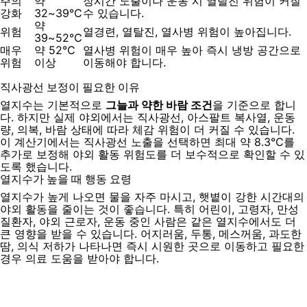
주의
약
장시간 노출이나 운동 시 열탈진 위험이 커질
강화
32~39℃
수 있습니다.
약
위험
열경련, 열탈진, 열사병 위험이 높아집니다.
39~52℃
매우
약 52℃
열사병 위험이 매우 높아 즉시 냉방 공간으로
위험
이상
이동해야 합니다.
직사광선 보정이 필요한 이유
열지수는 기본적으로
그늘과 약한 바람 조건
을 기준으로 합니
다. 하지만 실제 야외에서는 직사광선, 아스팔트 복사열, 운동
량, 의복, 바람 상태에 따라 체감 위험이 더 커질 수 있습니다.
이 계산기에서는 직사광선 노출을 선택하면 최대 약 8.3℃를
추가로 보정해 야외 활동 위험도를 더 보수적으로 확인할 수 있
도록 했습니다.
열지수가 높을 때 행동 요령
열지수가 높게 나오면 물을 자주 마시고, 햇볕이 강한 시간대의
야외 활동을 줄이는 것이 좋습니다. 특히 어린이, 고령자, 만성
질환자, 야외 근로자, 운동 중인 사람은 같은 열지수에서도 더
큰 영향을 받을 수 있습니다. 어지러움, 두통, 메스꺼움, 과도한
땀, 의식 저하가 나타나면 즉시 시원한 곳으로 이동하고 필요한
경우 의료 도움을 받아야 합니다.