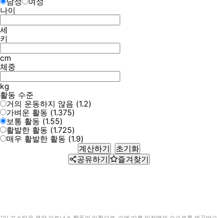
남성
여성
나이
세
키
cm
체중
kg
활동 수준
거의 운동하지 않음 (1.2)
가벼운 활동 (1.375)
보통 활동 (1.55)
활발한 활동 (1.725)
매우 활발한 활동 (1.9)
계산하기
초기화
공유하기
즐겨찾기
"이 포스팅은 쿠팡 파트너스 활동의 일환으로, 이에 따른 일정액의 수수료를 제공받습