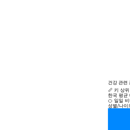
건강
관련
📏 키 상
한국 평균
🍊 일일 
성별/나이