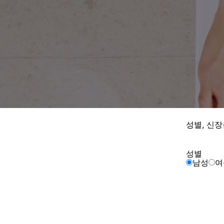
성별, 신
성별
남성
여