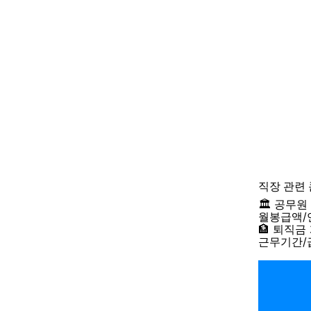
직장
관련
🏛️ 공무
월봉급액/
🏦 퇴직금
근무기간/