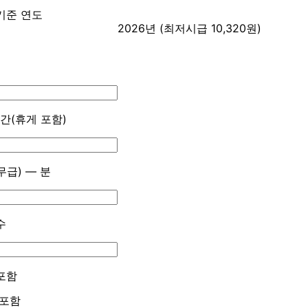
기준 연도
2026년 (최저시급 10,320원)
간(휴게 포함)
급) — 분
수
포함
포함