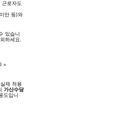
 근로자도
미만 등)와
수 있습니
제외하세요.
0 =
 실제 적용
의
가산수당
 용도입니