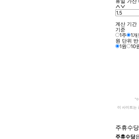
휴일 가산
계산 기간
기준
1주
1개
원 단위 
1원
10
"
이 사이트는 
주휴수당
주휴수당