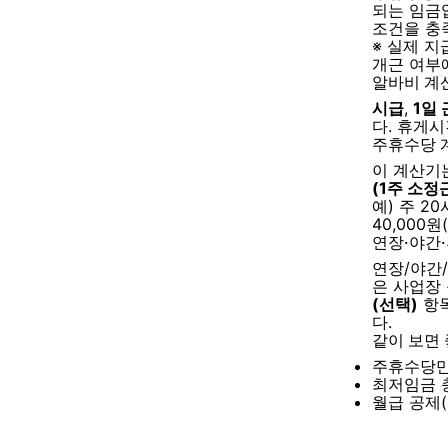
되는 임금
조건을 충
※ 실제 지
개근 여부
알바비 계
시급
,
1일
다. 휴게
주휴수당 
이 계산기
(1주 소정근
예) 주 20
40,000
연장·야간
연장/야간
은 사업장 
(선택)
항목
다.
같이 보면
주휴수당만
최저임금 
월급 공제