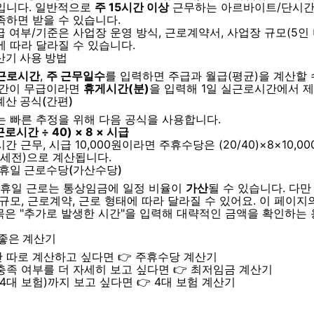
입니다. 일반적으로
주 15시간 이상
근무하는 아르바이트/단시간
족하면 받을 수 있습니다.
급 여부/기준은 사업장 운영 방식, 근로계약서, 사업장 규모(5인 
에 따라 달라질 수 있습니다.
산기 사용 방법
 근로시간
,
주 근무일수
를 입력하면 주급과 월급(평균)을 계산할 
시간이 무급이라면
휴게시간(분)
을 입력해 1일 실근로시간에서 
계산 공식(간편)
는 빠른 추정을 위해 다음 공식을 사용합니다.
로시간 ÷ 40) × 8 × 시급
시간 근무, 시급 10,000원이라면 주휴수당은 (20/40)×8×10,00
원(세전)으로 계산됩니다.
·휴일 근로수당(가산수당)
/휴일 근로는 통상임금에 일정 비율이
가산
될 수 있습니다. 다만
규모, 근로계약, 근로 형태에 따라 달라질 수 있어요. 이 페이지
은 "추가로 발생한 시간"을 입력해 대략적인 금액을 확인하는
 좋은 계산기
 따로 계산하고 싶다면
👉 주휴수당 계산기
충족 여부를 더 자세히 보고 싶다면
👉 최저임금 계산기
(4대 보험)까지 보고 싶다면
👉 4대 보험 계산기