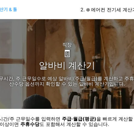
2
.
❄️
에어컨 전기세 계산
직장
🧾
알바비 계산기
무시간, 주 근무일수로 예상 알바비(주급/월급)를 계산하고 주휴
산수당 옵션까지 확인할 수 있는 알바비 계산기입니다.
시간/주 근무일수를 입력하면
주급·월급(평균)
을 빠르게 계산할 
간 이상이면
주휴수당
도 포함해서 계산할 수 있습니다.