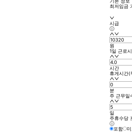
기본 정보
최저임금 
시급
ⓘ
원
1일 근로시
시간
휴게시간(무
분
주 근무일
일
주휴수당 
ⓘ
포함
미