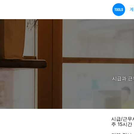
시급과 근
시급/근무
주 15시