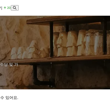
기
20
수당 및 가
수 있어요.