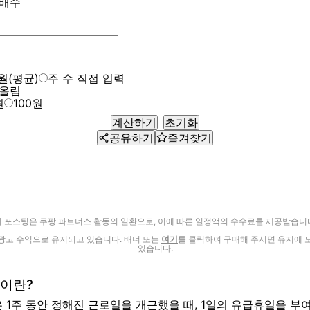
 배수
월(평균)
주 수 직접 입력
반올림
원
100원
계산하기
초기화
공유하기
즐겨찾기
이 포스팅은 쿠팡 파트너스 활동의 일환으로, 이에 따른 일정액의 수수료를 제공받습니다
광고 수익으로 유지되고 있습니다. 배너 또는
여기
를 클릭하여 구매해 주시면 유지에 
있습니다.
이란?
은 1주 동안 정해진 근로일을 개근했을 때, 1일의 유급휴일을 부