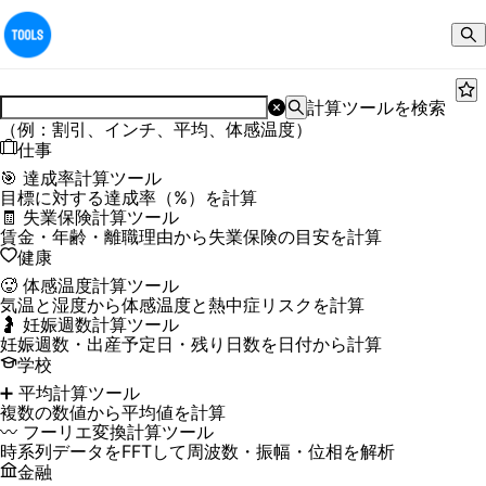
計算ツールを検索
（例：割引、インチ、平均、体感温度）
仕事
🎯 達成率計算ツール
目標に対する達成率（%）を計算
🧾 失業保険計算ツール
賃金・年齢・離職理由から失業保険の目安を計算
健康
🥵 体感温度計算ツール
気温と湿度から体感温度と熱中症リスクを計算
🤰 妊娠週数計算ツール
妊娠週数・出産予定日・残り日数を日付から計算
学校
➕ 平均計算ツール
複数の数値から平均値を計算
〰️ フーリエ変換計算ツール
時系列データをFFTして周波数・振幅・位相を解析
金融