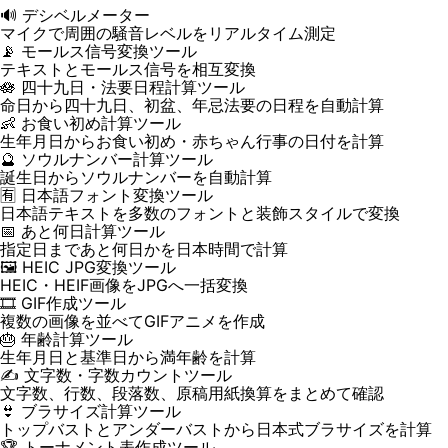
🔊 デシベルメーター
マイクで周囲の騒音レベルをリアルタイム測定
📡 モールス信号変換ツール
テキストとモールス信号を相互変換
🪷 四十九日・法要日程計算ツール
命日から四十九日、初盆、年忌法要の日程を自動計算
👶 お食い初め計算ツール
生年月日からお食い初め・赤ちゃん行事の日付を計算
🔮 ソウルナンバー計算ツール
誕生日からソウルナンバーを自動計算
🈶 日本語フォント変換ツール
日本語テキストを多数のフォントと装飾スタイルで変換
📅 あと何日計算ツール
指定日まであと何日かを日本時間で計算
🖼️ HEIC JPG変換ツール
HEIC・HEIF画像をJPGへ一括変換
🎞️ GIF作成ツール
複数の画像を並べてGIFアニメを作成
🎂 年齢計算ツール
生年月日と基準日から満年齢を計算
✍️ 文字数・字数カウントツール
文字数、行数、段落数、原稿用紙換算をまとめて確認
👙 ブラサイズ計算ツール
トップバストとアンダーバストから日本式ブラサイズを計算
🏆 トーナメント表作成ツール