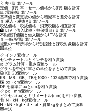
🔖 割引計算ツール
定価・割引率・セール価格から割引額を計算
📊 増減率計算ツール
基準値と変更後の値から増減率と差分を計算
🧾 税込・税抜き計算ツール
税込価格・税抜価格・消費税額を相互計算
🏦 LTV（借入比率・担保掛目）計算ツール
不動産評価額と借入額からLTVを計算
🧾 一時所得計算ツール
複数の一時所得から特別控除と課税対象額を計算
単位
📏 インチ変換ツール
センチメートルとインチを相互変換
⚖️ グラム計算・重さ変換ツール
グラムを中心に重さの単位をまとめて変換
💾 KB GB変換ツール
KB、MB、GB、TBを1000・1024基準で相互変換
🖼️ px・cm変換ツール
DPIを基準にpxとcmを相互変換
📏 px・mm変換ツール
ピクセル(px)とミリメートル(mm)を相互変換
🏗️ N・kN・kgf変換ツール
N・kN・kgf・tf・lbf・質量kgをまとめて換算
生活